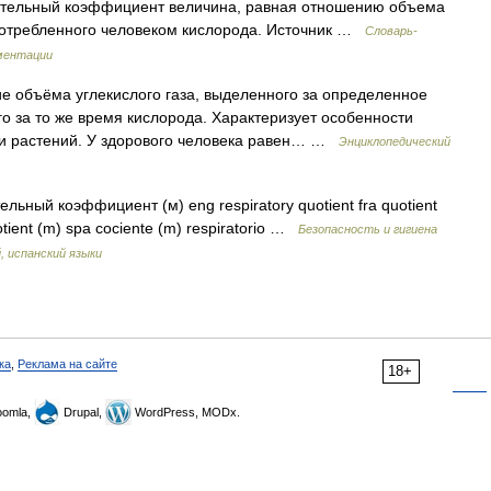
ательный коэффициент величина, равная отношению объема
потребленного человеком кислорода. Источник …
Словарь-
ментации
 объёма углекислого газа, выделенного за определенное
о за то же время кислорода. Характеризует особенности
 и растений. У здорового человека равен… …
Энциклопедический
льный коэффициент (м) eng respiratory quotient fra quotient
otient (m) spa cociente (m) respiratorio …
Безопасность и гигиена
, испанский языки
ка
,
Реклама на сайте
18+
omla,
Drupal,
WordPress, MODx.