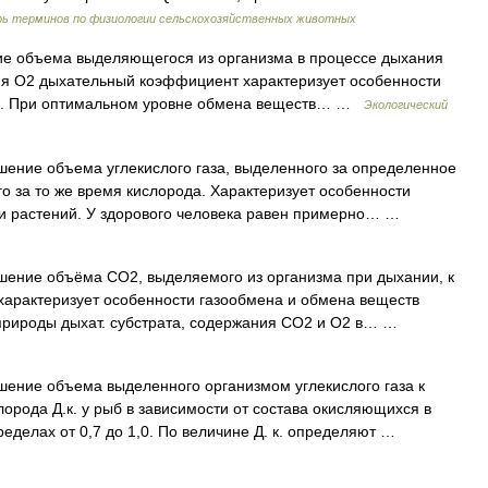
рь терминов по физиологии сельскохозяйственных животных
е объема выделяющегося из организма в процессе дыхания
мя О2 дыхательный коэффициент характеризует особенности
ме. При оптимальном уровне обмена веществ… …
Экологический
ение объема углекислого газа, выделенного за определенное
о за то же время кислорода. Характеризует особенности
 и растений. У здорового человека равен примерно… …
ение объёма СО2, выделяемого из организма при дыхании, к
характеризует особенности газообмена и обмена веществ
ч. природы дыхат. субстрата, содержания СО2 и О2 в… …
ение объема выделенного организмом углекислого газа к
орода Д.к. у рыб в зависимости от состава окисляющихся в
еделах от 0,7 до 1,0. По величине Д. к. определяют …