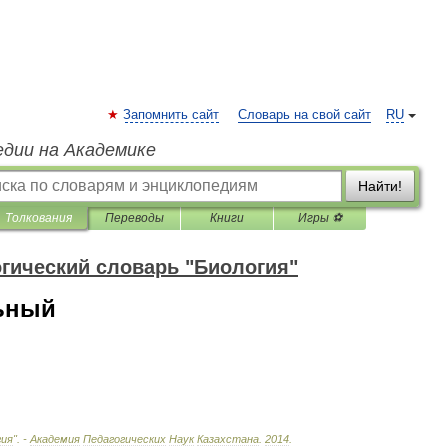
Запомнить сайт
Словарь на свой сайт
RU
едии на Академике
Найти!
Толкования
Переводы
Книги
Игры ⚽
огический словарь "Биология"
ьный
гия
". -
Академия
Педагогических
Наук
Казахстана
.
2014
.