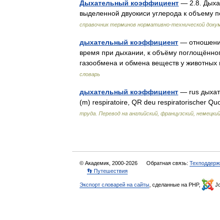
Дыхательный коэффициент
— 2.8. Дых
выделенной двуокиси углерода к объему 
справочник терминов нормативно-технической доку
дыхательный коэффициент
— отношение
время при дыхании, к объёму поглощённог
газообмена и обмена веществ у животных
словарь
дыхательный коэффициент
— rus дыхате
(m) respiratoire, QR deu respiratorischer Qu
труда. Перевод на английский, французский, немецкий
© Академик, 2000-2026
Обратная связь:
Техподдерж
👣 Путешествия
Экспорт словарей на сайты
, сделанные на PHP,
Jo