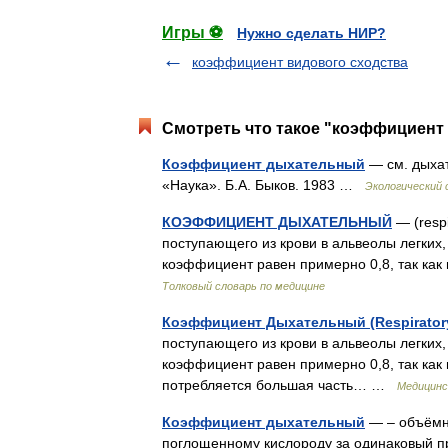
Игры ⚽
Нужно сделать НИР?
коэффициент видового сходства
Смотреть что такое "коэффициент
Коэффициент дыхательный
— см. дыхат
«Наука». Б.А. Быков. 1983 …
Экологический 
КОЭФФИЦИЕНТ ДЫХАТЕЛЬНЫЙ
— (respi
поступающего из крови в альвеолы легких
коэффициент равен примерно 0,8, так к
Толковый словарь по медицине
Коэффициент Дыхательный (Respiratory 
поступающего из крови в альвеолы легких
коэффициент равен примерно 0,8, так ка
потребляется большая часть… …
Медицинс
Коэффициент дыхательный
— – объёмно
поглощенному кислороду за одинаковый п