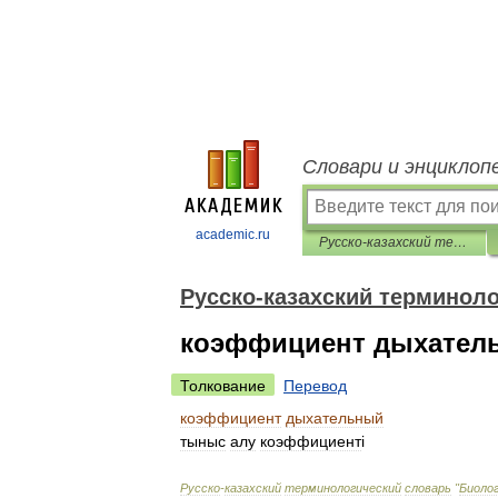
Словари и энциклоп
academic.ru
Русско-казахский терминологический словарь "Биология"
Русско-казахский терминол
коэффициент дыхател
Толкование
Перевод
коэффициент
дыхательный
тыныс
алу
коэффициент
і
Русско
-
казахский
терминологический
словарь
"
Биоло