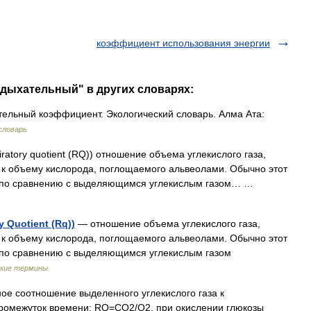
коэффициент использования энергии
 дыхательный" в других словарях:
ельный коэффициент. Экологический словарь. Алма Ата:
словарь
ratory quotient (RQ)) отношение объема углекислого газа,
, к объему кислорода, поглощаемого альвеолами. Обычно этот
ак по сравнению с выделяющимся углекислым газом… …
Quotient (Rq))
— отношение объема углекислого газа,
, к объему кислорода, поглощаемого альвеолами. Обычно этот
к по сравнению с выделяющимся углекислым газом
кие термины
е соотношение выделенного углекислого газа к
ромежуток времени: RQ=СО2/O2, при окислении глюкозы